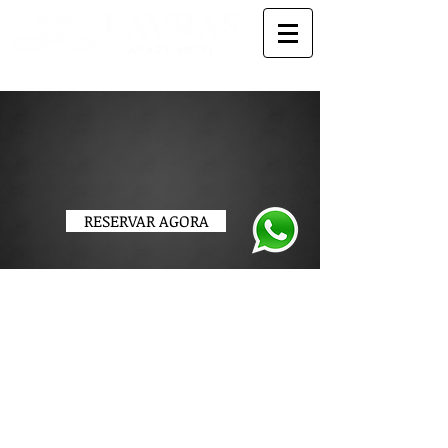
Hotel em Lavras - MG
RESERVAR AGORA
Standard
WI-FI, Espaço de Trabalho,
Aquecimento Solar, Cozinha
Americana, Geladeira e Micro-
ondas